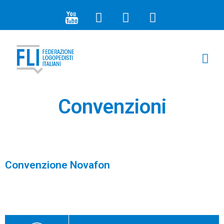
ARTICOLI E N
I PR
SEZIONI 
Convenzioni
Convenzione Novafon