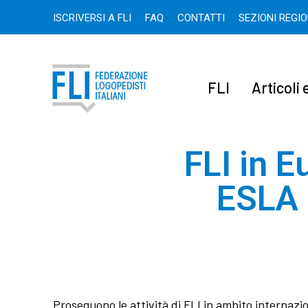
ISCRIVERSI A FLI
FAQ
CONTATTI
SEZIONI REGI
FLI
Articoli
FLI in 
ESLA 
Proseguono le attività di FLI in ambito internazi