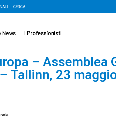
ONALI
CERCA
 e News
I Professionisti
Europa – Assemblea 
– Tallinn, 23 maggi
onale.